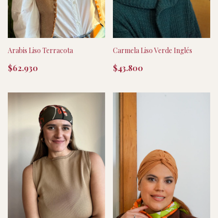
Carmela Liso Verde Inglés
Arabis Liso Terracota
$43.800
$62.930