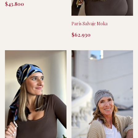
$43.800
París Salvaje Moka
$62.930