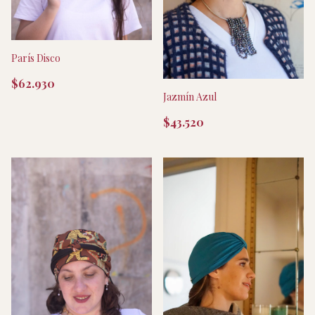
París Disco
$62.930
Jazmín Azul
$43.520