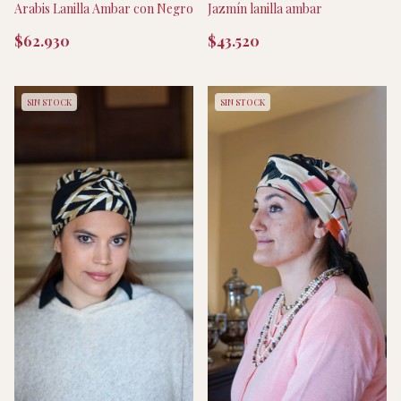
Arabis Lanilla Ambar con Negro
Jazmín lanilla ambar
$62.930
$43.520
SIN STOCK
SIN STOCK