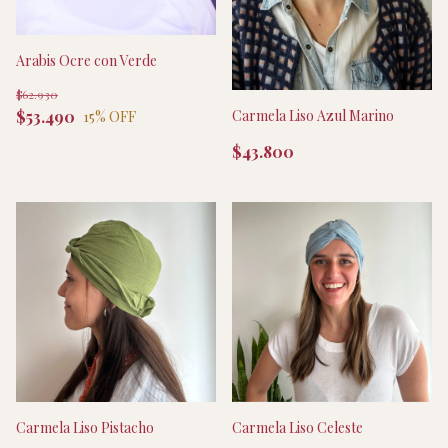
Arabis Ocre con Verde
$62.930
$53.490
Carmela Liso Azul Marino
15
% OFF
$43.800
Carmela Liso Pistacho
Carmela Liso Celeste