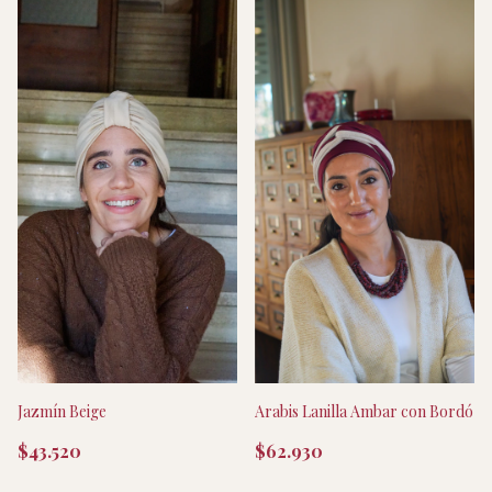
Arabis Lanilla Ambar con Bordó
Jazmín Beige
$62.930
$43.520