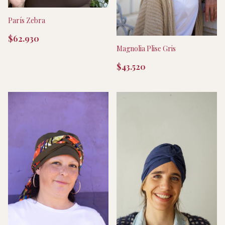
París Zebra
$62.930
Magnolia Plise Gris
$43.520