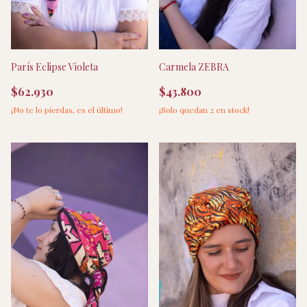
París Eclipse Violeta
Carmela ZEBRA
$62.930
$43.800
¡No te lo pierdas, es el último!
¡Solo quedan
2
en stock!