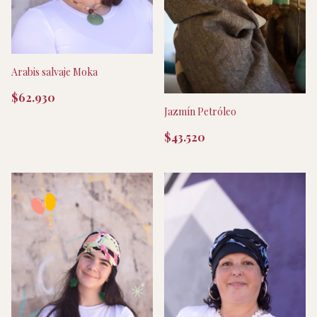
Arabis salvaje Moka
$62.930
Jazmín Petróleo
$43.520