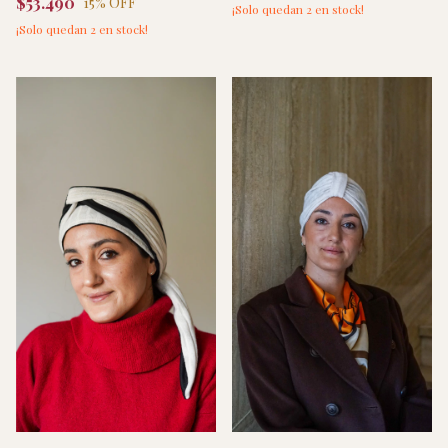
$53.490
15
% OFF
¡Solo quedan
2
en stock!
¡Solo quedan
2
en stock!