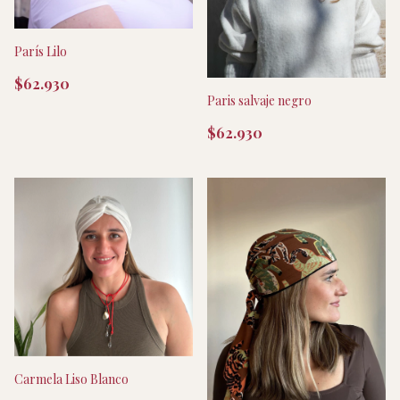
París Lilo
$62.930
Paris salvaje negro
$62.930
Carmela Liso Blanco