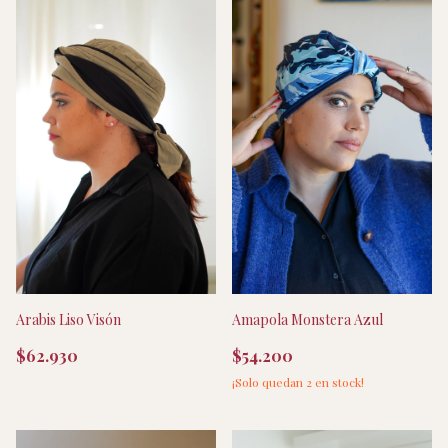
Arabis Liso Visón
Amapola Monstera Azul
$62.930
$54.200
¡Solo quedan
2
en stock!