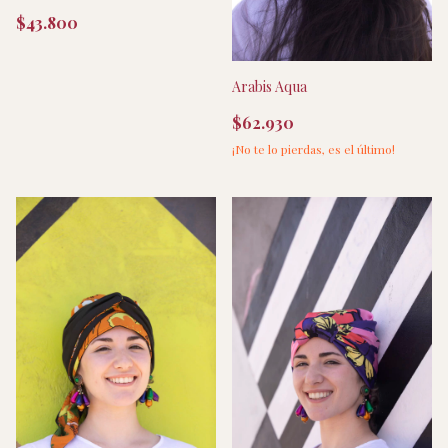
$43.800
Arabis Aqua
$62.930
¡No te lo pierdas, es el último!