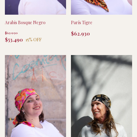
Arabis Bosque Negro
París Tigre
$62.930
$62.930
$53.490
15
% OFF