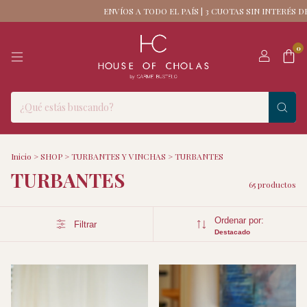
ENVÍOS A TODO EL PAÍS | 3 CUOTAS SIN INTERÉS DESDE $130.000
ENVÍOS
0
Inicio
>
SHOP
>
TURBANTES Y VINCHAS
>
TURBANTES
TURBANTES
65 productos
Ordenar por:
Filtrar
Destacado