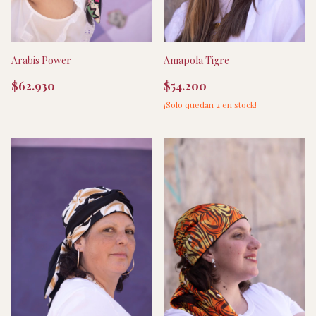
Arabis Power
Amapola Tigre
$62.930
$54.200
¡Solo quedan
2
en stock!