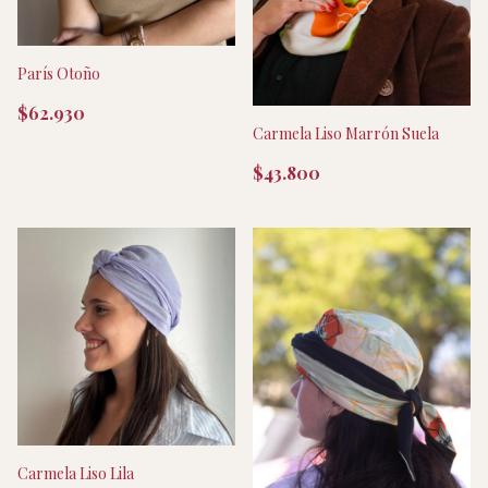
París Otoño
$62.930
Carmela Liso Marrón Suela
$43.800
Carmela Liso Lila