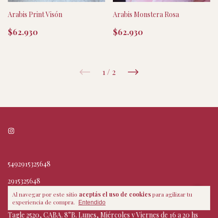
Arabis Print Visón
Arabis Monstera Rosa
$62.930
$62.930
1
/
2
5492915325648
2915325648
Al navegar por este sitio
aceptás el uso de cookies
para agilizar tu
info@houseofcholas.com
experiencia de compra.
Entendido
Tagle 2520, CABA. 8°B. Lunes, Miércoles y Viernes de 16 a 20 hs