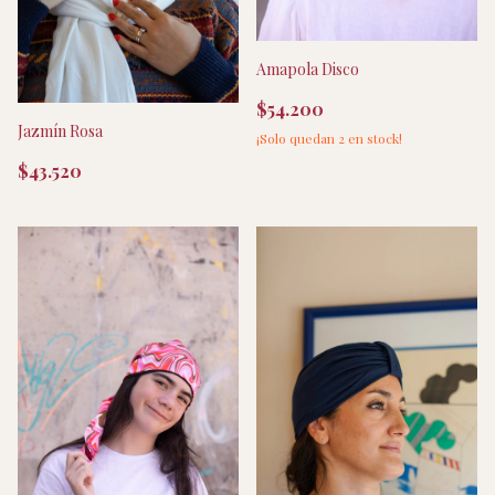
Amapola Disco
$54.200
Jazmín Rosa
¡Solo quedan
2
en stock!
$43.520