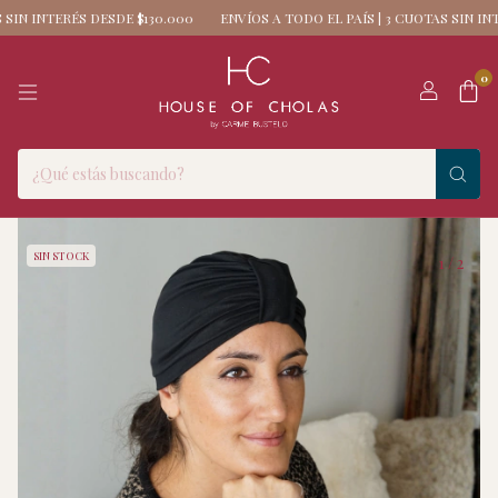
IN INTERÉS DESDE $130.000
ENVÍOS A TODO EL PAÍS | 3 CUOTAS SIN INTE
0
SIN STOCK
1
/
2