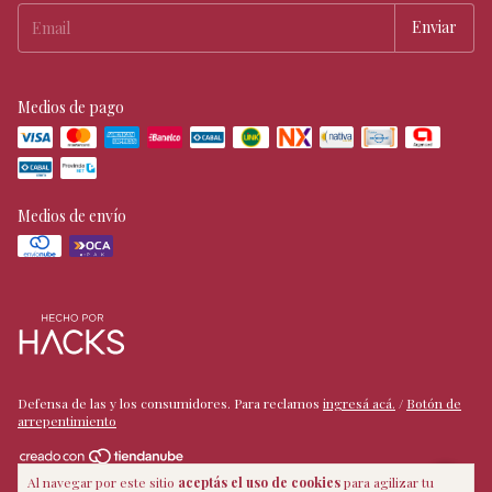
Medios de pago
Medios de envío
Defensa de las y los consumidores. Para reclamos
ingresá acá.
/
Botón de
arrepentimiento
Al navegar por este sitio
aceptás el uso de cookies
para agilizar tu
Copyright House of Cholas - 2026. Todos los derechos reservados.