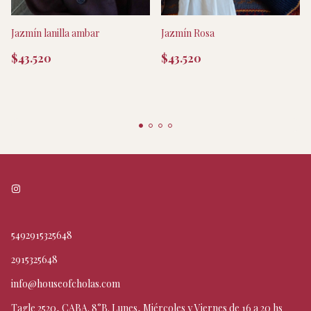
Jazmín Rosa
Jazmín lanilla ambar
$43.520
$43.520
5492915325648
2915325648
info@houseofcholas.com
Tagle 2520, CABA. 8°B. Lunes, Miércoles y Viernes de 16 a 20 hs