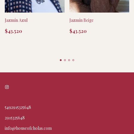
Jazmín Azul
Jazmín Beige
$43.520
$43.520
5492915325648
2915325648
info@houseofcholas.com