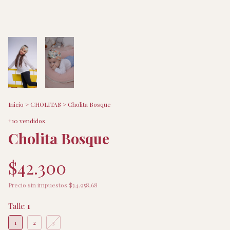
Inicio
>
CHOLITAS
>
Cholita Bosque
+10 vendidos
Cholita Bosque
$42.300
Precio sin impuestos
$34.958,68
Talle:
1
1
2
3