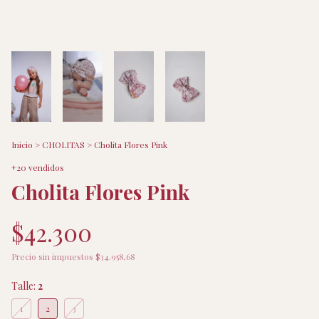
Inicio
>
CHOLITAS
>
Cholita Flores Pink
+20 vendidos
Cholita Flores Pink
$42.300
Precio sin impuestos
$34.958,68
Talle:
2
1
2
3