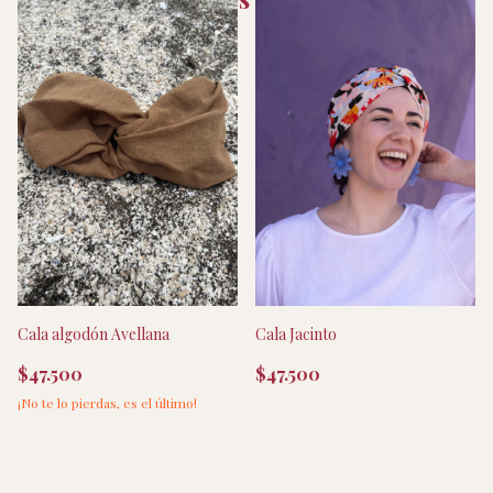
Cala algodón Avellana
Cala Jacinto
$47.500
$47.500
¡No te lo pierdas, es el último!